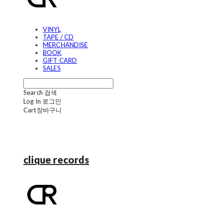
VINYL
TAPE / CD
MERCHANDISE
BOOK
GIFT CARD
SALES
Search
검색
Log In
로그인
Cart
장바구니
clique records