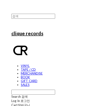
clique records
VINYL
TAPE / CD
MERCHANDISE
BOOK
GIFT CARD
SALES
Search
검색
Log In
로그인
Cart
장바구니