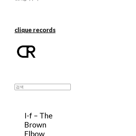
clique records
I-f ‎– The
Brown
Elbow