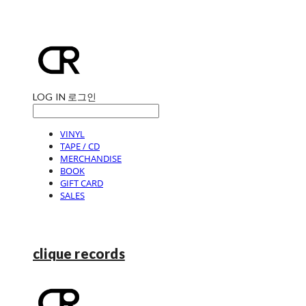
LOG IN
로그인
VINYL
TAPE / CD
MERCHANDISE
BOOK
GIFT CARD
SALES
clique records