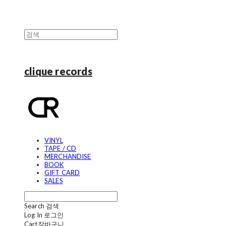
clique records
VINYL
TAPE / CD
MERCHANDISE
BOOK
GIFT CARD
SALES
Search
검색
Log In
로그인
Cart
장바구니