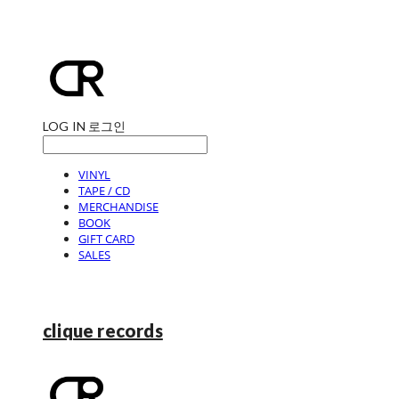
LOG IN
로그인
VINYL
TAPE / CD
MERCHANDISE
BOOK
GIFT CARD
SALES
clique records