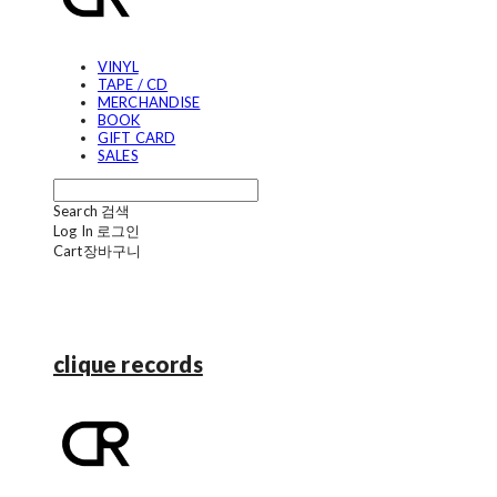
VINYL
TAPE / CD
MERCHANDISE
BOOK
GIFT CARD
SALES
Search
검색
Log In
로그인
Cart
장바구니
clique records