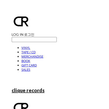
LOG IN
로그인
VINYL
TAPE / CD
MERCHANDISE
BOOK
GIFT CARD
SALES
clique records