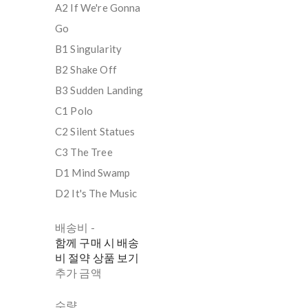
A2 If We're Gonna
Go
B1 Singularity
B2 Shake Off
B3 Sudden Landing
C1 Polo
C2 Silent Statues
C3 The Tree
D1 Mind Swamp
D2 It's The Music
배송비
-
함께 구매 시 배송
비 절약 상품 보기
추가 금액
수량