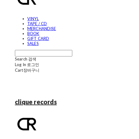
VINYL
TAPE / CD
MERCHANDISE
BOOK
GIFT CARD
SALES
Search
검색
Log In
로그인
Cart
장바구니
clique records