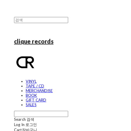
clique records
VINYL
TAPE / CD
MERCHANDISE
BOOK
GIFT CARD
SALES
Search
검색
Log In
로그인
Cart
장바구니