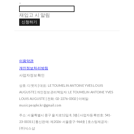
-
재입고 시 알림
신청하기
이용약관
개인정보처리방침
사업자정보확인
상호: 디엣지 | 대표: LE TOUMELIN ANTOINE YVES LOUIS
AUGUSTE | 개인정보관리책임자: LE TOUMELIN ANTOINE YVES
LOUIS AUGUSTE | 전화: 02-2276-0302 | 이메일:
musicpeople.kr@gmail.com
주소: 서울특별시 중구 을지로12길 8, 3층 | 사업자등록번호:
541-
23-00311
| 통신판매:
제2026-서울중구-964호
| 호스팅제공자:
(주)식스샵