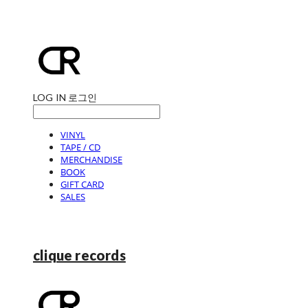
LOG IN
로그인
VINYL
TAPE / CD
MERCHANDISE
BOOK
GIFT CARD
SALES
clique records