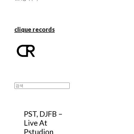
clique records
PST, DJFB ‎–
Live At
Pstudion