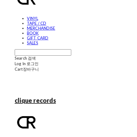
VINYL
TAPE / CD
MERCHANDISE
BOOK
GIFT CARD
SALES
Search
검색
Log In
로그인
Cart
장바구니
clique records