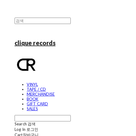
clique records
VINYL
TAPE / CD
MERCHANDISE
BOOK
GIFT CARD
SALES
Search
검색
Log In
로그인
Cart
장바구니