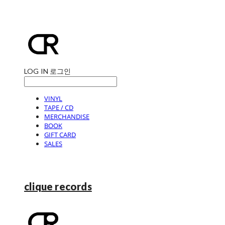
LOG IN
로그인
VINYL
TAPE / CD
MERCHANDISE
BOOK
GIFT CARD
SALES
clique records