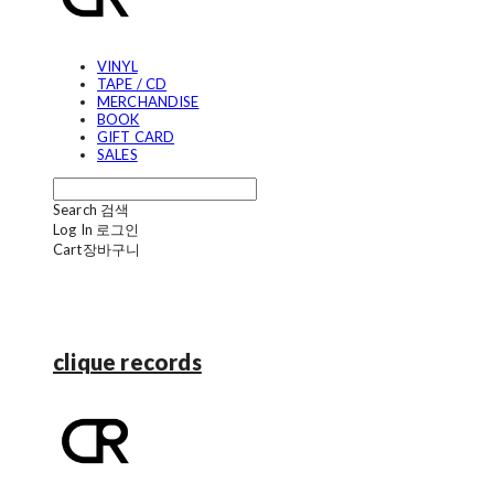
VINYL
TAPE / CD
MERCHANDISE
BOOK
GIFT CARD
SALES
Search
검색
Log In
로그인
Cart
장바구니
clique records