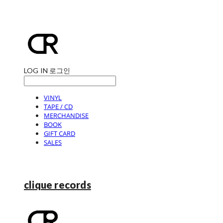
LOG IN
로그인
VINYL
TAPE / CD
MERCHANDISE
BOOK
GIFT CARD
SALES
clique records