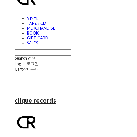
VINYL
TAPE / CD
MERCHANDISE
BOOK
GIFT CARD
SALES
Search
검색
Log In
로그인
Cart
장바구니
clique records