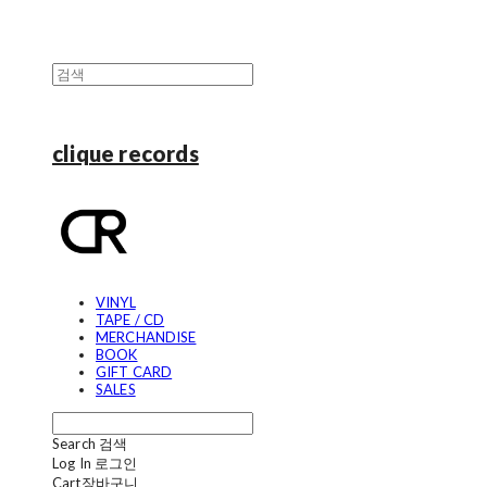
clique records
VINYL
TAPE / CD
MERCHANDISE
BOOK
GIFT CARD
SALES
Search
검색
Log In
로그인
Cart
장바구니