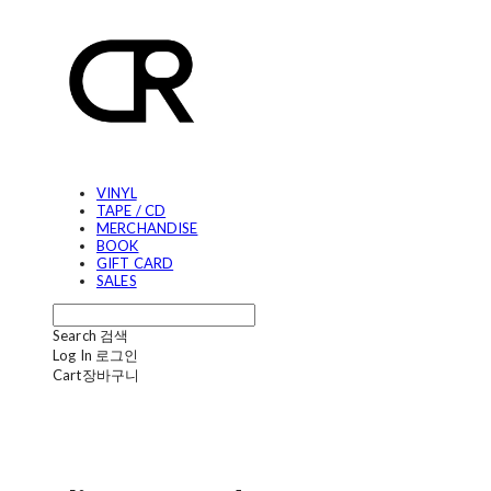
VINYL
TAPE / CD
MERCHANDISE
BOOK
GIFT CARD
SALES
Search
검색
Log In
로그인
Cart
장바구니