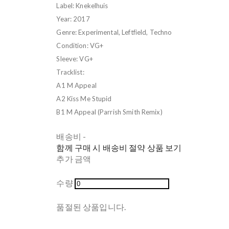
Label: Knekelhuis
Year: 2017
Genre: Experimental, Leftfield, Techno
Condition: VG+
Sleeve: VG+
Tracklist:
A1 M Appeal
A2 Kiss Me Stupid
B1 M Appeal (Parrish Smith Remix)
배송비
-
함께 구매 시 배송비 절약 상품 보기
추가 금액
수량
품절된 상품입니다.