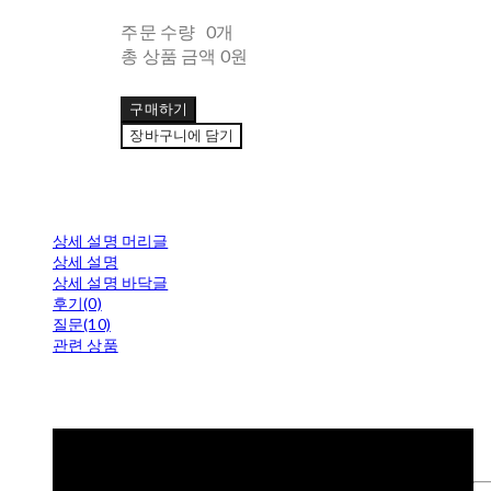
주문 수량
0개
총 상품 금액
0원
구매하기
장바구니에 담기
상세 설명 머리글
상세 설명
상세 설명 바닥글
후기(0)
질문(10)
관련 상품