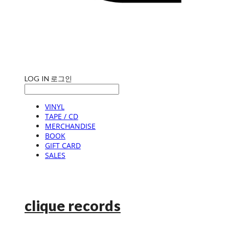
LOG IN
로그인
VINYL
TAPE / CD
MERCHANDISE
BOOK
GIFT CARD
SALES
clique records