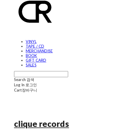
VINYL
TAPE / CD
MERCHANDISE
BOOK
GIFT CARD
SALES
Search
검색
Log In
로그인
Cart
장바구니
clique records