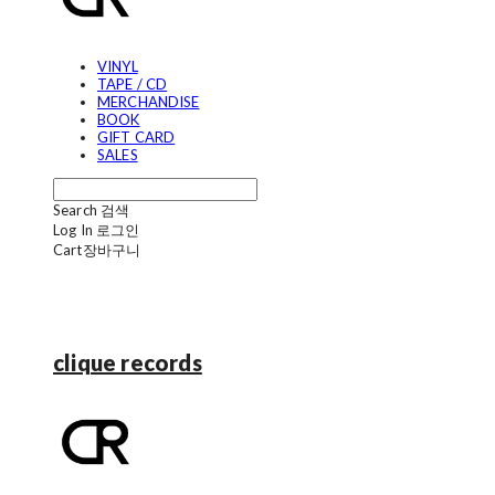
VINYL
TAPE / CD
MERCHANDISE
BOOK
GIFT CARD
SALES
Search
검색
Log In
로그인
Cart
장바구니
clique records