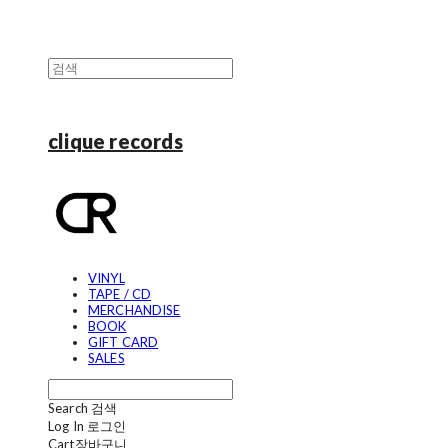
clique records
VINYL
TAPE / CD
MERCHANDISE
BOOK
GIFT CARD
SALES
Search
검색
Log In
로그인
Cart
장바구니