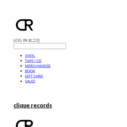
LOG IN
로그인
VINYL
TAPE / CD
MERCHANDISE
BOOK
GIFT CARD
SALES
clique records