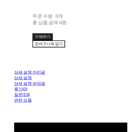
주문 수량
0개
총 상품 금액
0원
구매하기
장바구니에 담기
상세 설명 머리글
상세 설명
상세 설명 바닥글
후기(0)
질문(10)
관련 상품