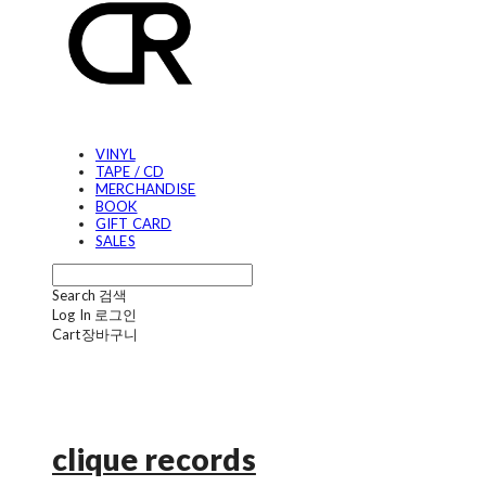
VINYL
TAPE / CD
MERCHANDISE
BOOK
GIFT CARD
SALES
Search
검색
Log In
로그인
Cart
장바구니
clique records