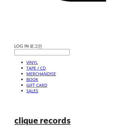
LOG IN
로그인
VINYL
TAPE / CD
MERCHANDISE
BOOK
GIFT CARD
SALES
clique records