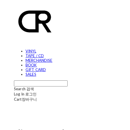
VINYL
TAPE / CD
MERCHANDISE
BOOK
GIFT CARD
SALES
Search
검색
Log In
로그인
Cart
장바구니