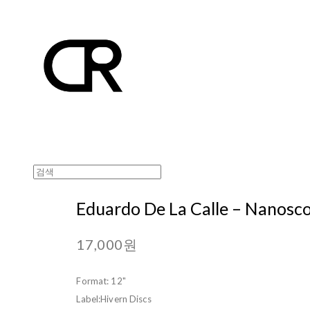
Eduardo De La Calle ‎– Nanosco
17,000원
Format: 12"
Label:Hivern Discs