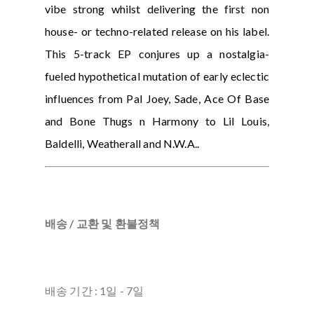
vibe strong whilst delivering the first non
house- or techno-related release on his label.
This 5-track EP conjures up a nostalgia-
fueled hypothetical mutation of early eclectic
influences from Pal Joey, Sade, Ace Of Base
and Bone Thugs n Harmony to Lil Louis,
Baldelli, Weatherall and N.W.A..
배송 / 교환 및 환불정책
배송 기간 : 1일 - 7일