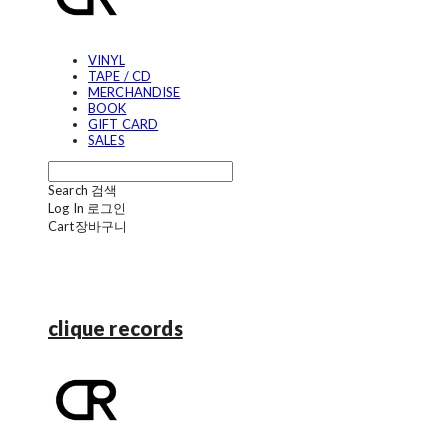
VINYL
TAPE / CD
MERCHANDISE
BOOK
GIFT CARD
SALES
Search
검색
Log In
로그인
Cart
장바구니
clique records