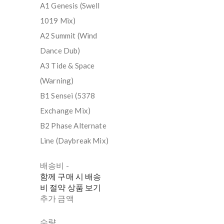
A1 Genesis (Swell
1019 Mix)
A2 Summit (Wind
Dance Dub)
A3 Tide & Space
(Warning)
B1 Sensei (5378
Exchange Mix)
B2 Phase Alternate
Line (Daybreak Mix)
배송비
-
함께 구매 시 배송
비 절약 상품 보기
추가 금액
수량