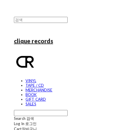
clique records
VINYL
TAPE / CD
MERCHANDISE
BOOK
GIFT CARD
SALES
Search
검색
Log In
로그인
Cart
장바구니