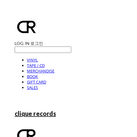
LOG IN
로그인
VINYL
TAPE / CD
MERCHANDISE
BOOK
GIFT CARD
SALES
clique records