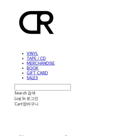
VINYL
TAPE / CD
MERCHANDISE
BOOK
GIFT CARD
SALES
Search
검색
Log In
로그인
Cart
장바구니