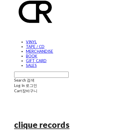
VINYL
TAPE / CD
MERCHANDISE
BOOK
GIFT CARD
SALES
Search
검색
Log In
로그인
Cart
장바구니
clique records