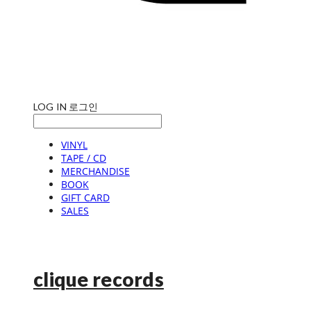
LOG IN
로그인
VINYL
TAPE / CD
MERCHANDISE
BOOK
GIFT CARD
SALES
clique records