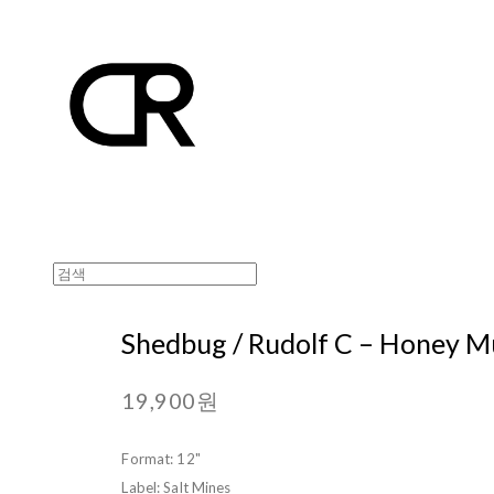
Shedbug / Rudolf C ‎– Honey M
19,900원
Format: 12"
Label: Salt Mines