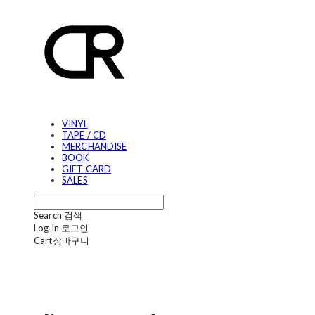
VINYL
TAPE / CD
MERCHANDISE
BOOK
GIFT CARD
SALES
Search
검색
Log In
로그인
Cart
장바구니