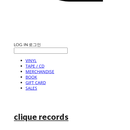
LOG IN
로그인
VINYL
TAPE / CD
MERCHANDISE
BOOK
GIFT CARD
SALES
clique records