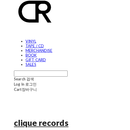
VINYL
TAPE / CD
MERCHANDISE
BOOK
GIFT CARD
SALES
Search
검색
Log In
로그인
Cart
장바구니
clique records