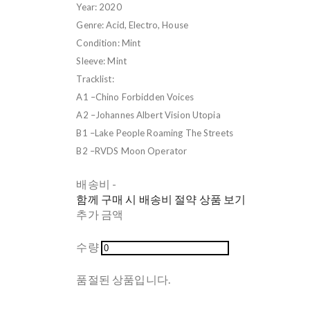
Year: 2020
Genre: Acid, Electro, House
Condition: Mint
Sleeve: Mint
Tracklist:
A1 –Chino Forbidden Voices
A2 –Johannes Albert Vision Utopia
B1 –Lake People Roaming The Streets
B2 –RVDS Moon Operator
배송비
-
함께 구매 시 배송비 절약 상품 보기
추가 금액
수량
품절된 상품입니다.