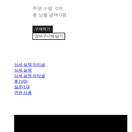
주문 수량
0개
총 상품 금액
0원
구매하기
장바구니에 담기
상세 설명 머리글
상세 설명
상세 설명 바닥글
후기(0)
질문(10)
관련 상품