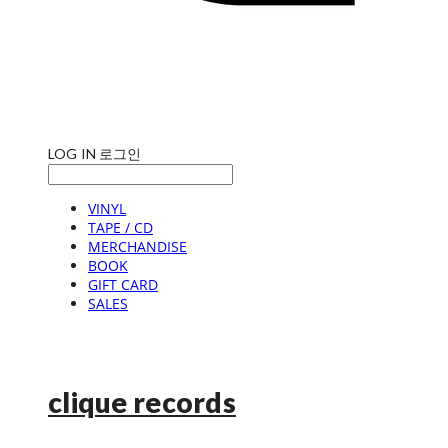
LOG IN
로그인
VINYL
TAPE / CD
MERCHANDISE
BOOK
GIFT CARD
SALES
clique records