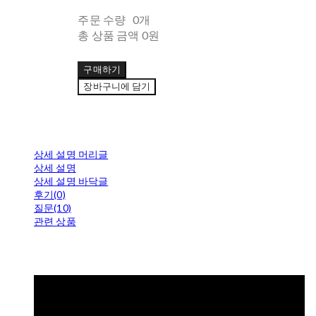
주문 수량
0개
총 상품 금액
0원
구매하기
장바구니에 담기
상세 설명 머리글
상세 설명
상세 설명 바닥글
후기(0)
질문(10)
관련 상품