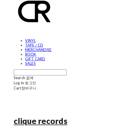
VINYL
TAPE / CD
MERCHANDISE
BOOK
GIFT CARD
SALES
Search
검색
Log In
로그인
Cart
장바구니
clique records