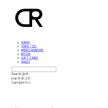
VINYL
TAPE / CD
MERCHANDISE
BOOK
GIFT CARD
SALES
Search
검색
Log In
로그인
Cart
장바구니