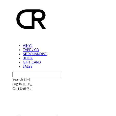
VINYL
TAPE / CD
MERCHANDISE
BOOK
GIFT CARD
SALES
Search
검색
Log In
로그인
Cart
장바구니