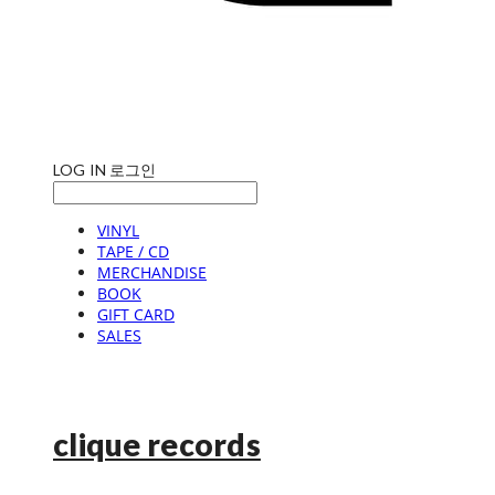
LOG IN
로그인
VINYL
TAPE / CD
MERCHANDISE
BOOK
GIFT CARD
SALES
clique records