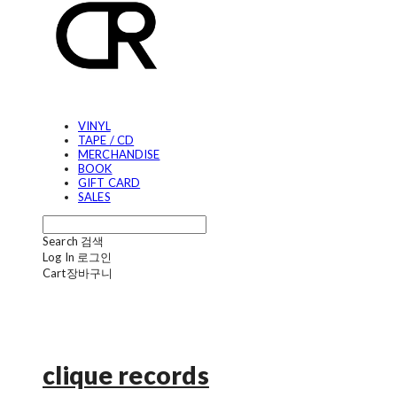
VINYL
TAPE / CD
MERCHANDISE
BOOK
GIFT CARD
SALES
Search
검색
Log In
로그인
Cart
장바구니
clique records