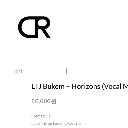
LTJ Bukem ‎– Horizons (Vocal M
80,000원
Format: 12"
Label: Good Looking Records