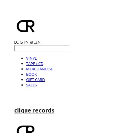
LOG IN
로그인
VINYL
TAPE / CD
MERCHANDISE
BOOK
GIFT CARD
SALES
clique records