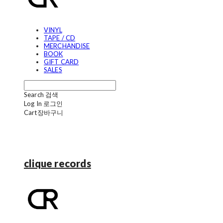
VINYL
TAPE / CD
MERCHANDISE
BOOK
GIFT CARD
SALES
Search
검색
Log In
로그인
Cart
장바구니
clique records