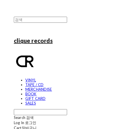
clique records
VINYL
TAPE / CD
MERCHANDISE
BOOK
GIFT CARD
SALES
Search
검색
Log In
로그인
Cart
장바구니