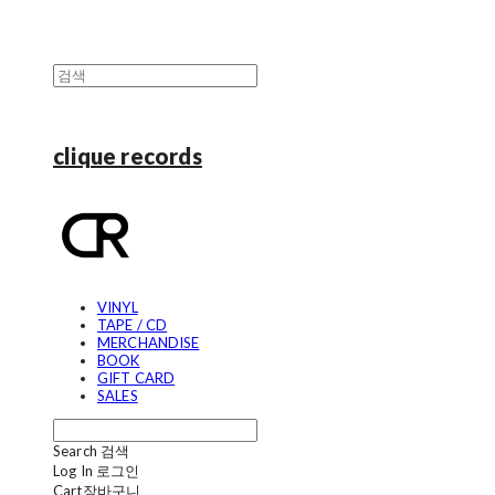
clique records
VINYL
TAPE / CD
MERCHANDISE
BOOK
GIFT CARD
SALES
Search
검색
Log In
로그인
Cart
장바구니