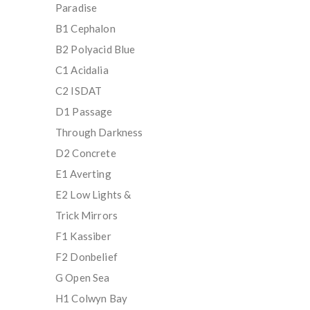
Paradise
B1 Cephalon
B2 Polyacid Blue
C1 Acidalia
C2 ISDAT
D1 Passage
Through Darkness
D2 Concrete
E1 Averting
E2 Low Lights &
Trick Mirrors
F1 Kassiber
F2 Donbelief
G Open Sea
H1 Colwyn Bay