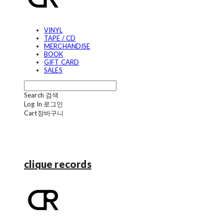
VINYL
TAPE / CD
MERCHANDISE
BOOK
GIFT CARD
SALES
Search
검색
Log In
로그인
Cart
장바구니
clique records