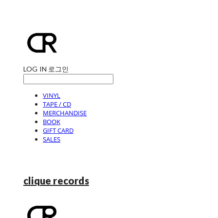
LOG IN
로그인
VINYL
TAPE / CD
MERCHANDISE
BOOK
GIFT CARD
SALES
clique records