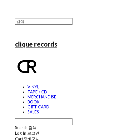
clique records
VINYL
TAPE / CD
MERCHANDISE
BOOK
GIFT CARD
SALES
Search
검색
Log In
로그인
Cart
장바구니