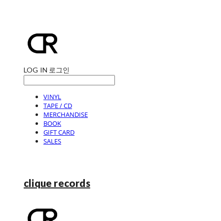
LOG IN
로그인
VINYL
TAPE / CD
MERCHANDISE
BOOK
GIFT CARD
SALES
clique records