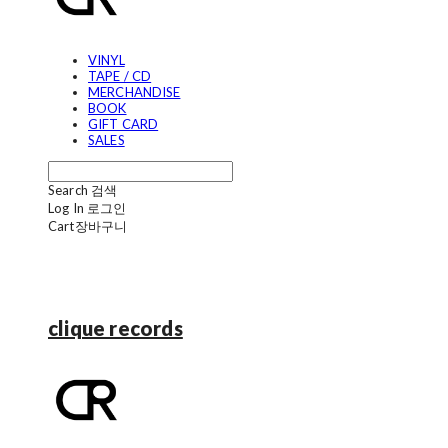
VINYL
TAPE / CD
MERCHANDISE
BOOK
GIFT CARD
SALES
Search
검색
Log In
로그인
Cart
장바구니
clique records