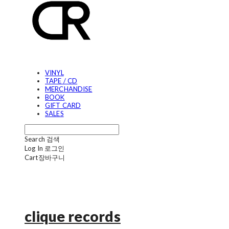
VINYL
TAPE / CD
MERCHANDISE
BOOK
GIFT CARD
SALES
Search
검색
Log In
로그인
Cart
장바구니
clique records