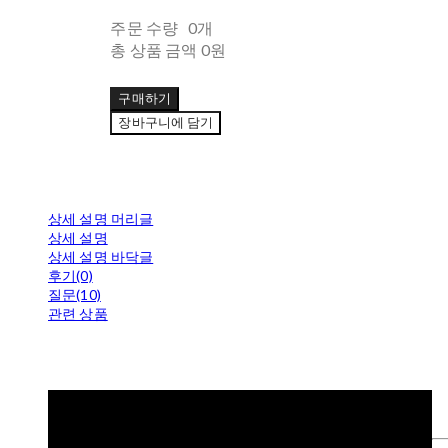
주문 수량
0개
총 상품 금액
0원
구매하기
장바구니에 담기
상세 설명 머리글
상세 설명
상세 설명 바닥글
후기(0)
질문(10)
관련 상품