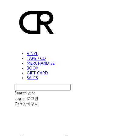
VINYL
TAPE / CD
MERCHANDISE
BOOK
GIFT CARD
SALES
Search
검색
Log In
로그인
Cart
장바구니