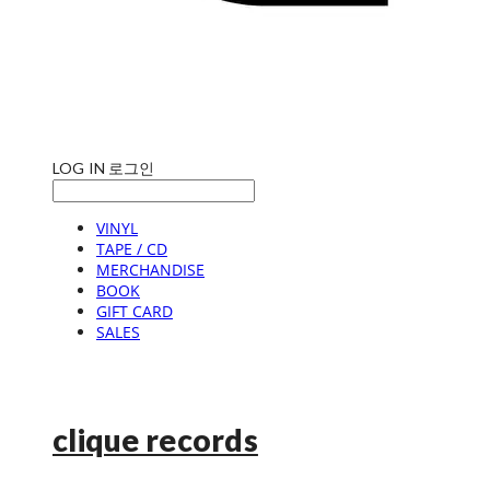
LOG IN
로그인
VINYL
TAPE / CD
MERCHANDISE
BOOK
GIFT CARD
SALES
clique records