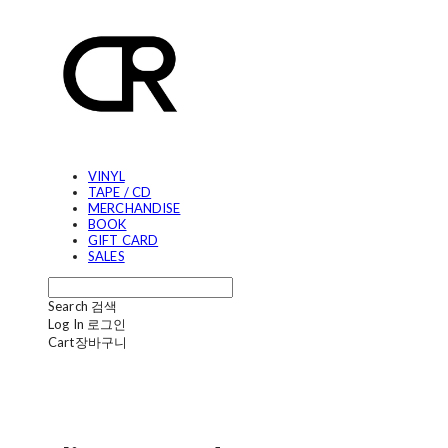
VINYL
TAPE / CD
MERCHANDISE
BOOK
GIFT CARD
SALES
Search
검색
Log In
로그인
Cart
장바구니