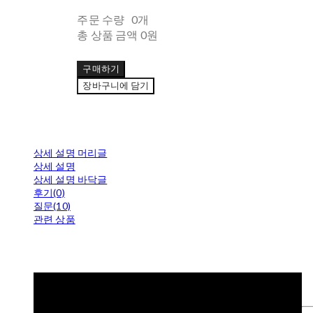
주문 수량
0개
총 상품 금액
0원
구매하기
장바구니에 담기
상세 설명 머리글
상세 설명
상세 설명 바닥글
후기(0)
질문(10)
관련 상품