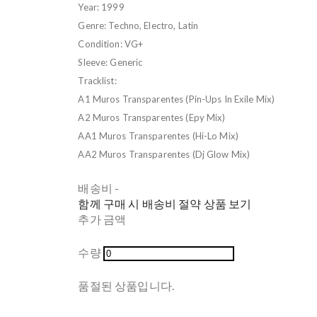
Year: 1999
Genre: Techno, Electro, Latin
Condition: VG+
Sleeve: Generic
Tracklist:
A1 Muros Transparentes (Pin-Ups In Exile Mix)
A2 Muros Transparentes (Epy Mix)
AA1 Muros Transparentes (Hi-Lo Mix)
AA2 Muros Transparentes (Dj Glow Mix)
배송비
-
함께 구매 시 배송비 절약 상품 보기
추가 금액
수량
품절된 상품입니다.