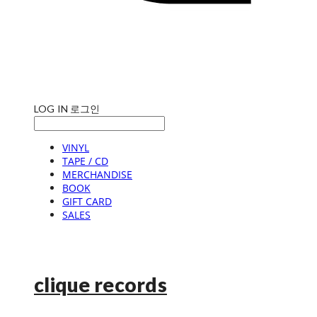
LOG IN
로그인
VINYL
TAPE / CD
MERCHANDISE
BOOK
GIFT CARD
SALES
clique records