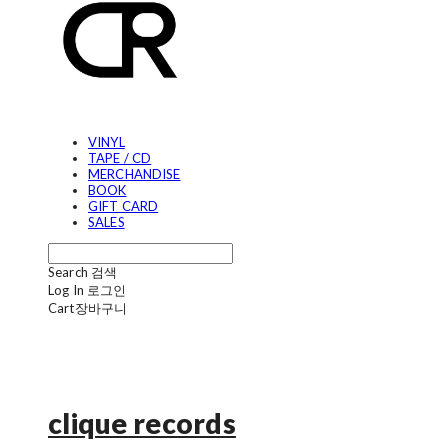
VINYL
TAPE / CD
MERCHANDISE
BOOK
GIFT CARD
SALES
Search
검색
Log In
로그인
Cart
장바구니
clique records