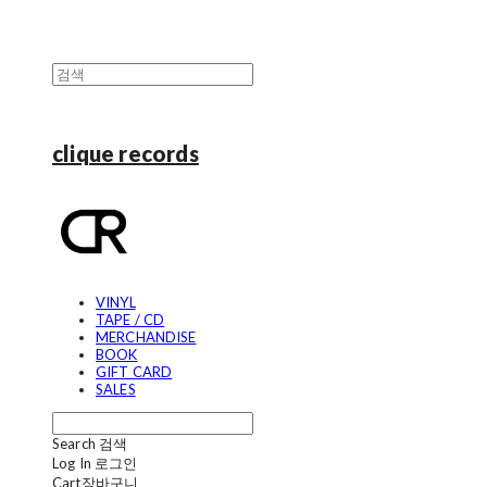
clique records
VINYL
TAPE / CD
MERCHANDISE
BOOK
GIFT CARD
SALES
Search
검색
Log In
로그인
Cart
장바구니