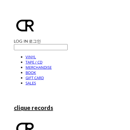
LOG IN
로그인
VINYL
TAPE / CD
MERCHANDISE
BOOK
GIFT CARD
SALES
clique records