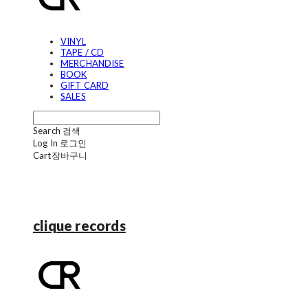
VINYL
TAPE / CD
MERCHANDISE
BOOK
GIFT CARD
SALES
Search
검색
Log In
로그인
Cart
장바구니
clique records