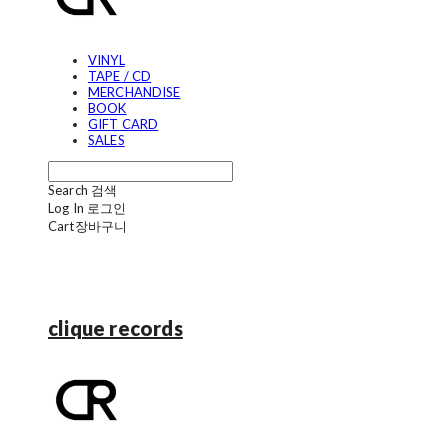
VINYL
TAPE / CD
MERCHANDISE
BOOK
GIFT CARD
SALES
Search
검색
Log In
로그인
Cart
장바구니
clique records