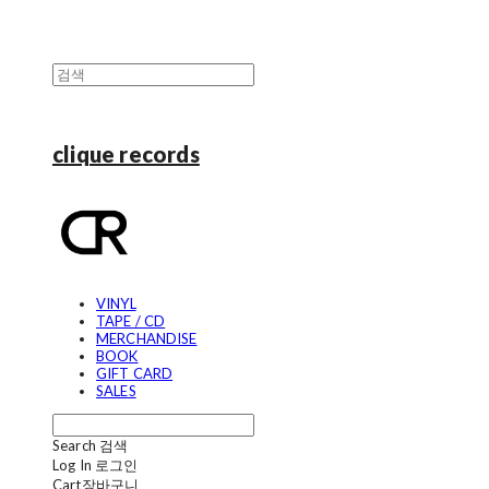
clique records
VINYL
TAPE / CD
MERCHANDISE
BOOK
GIFT CARD
SALES
Search
검색
Log In
로그인
Cart
장바구니