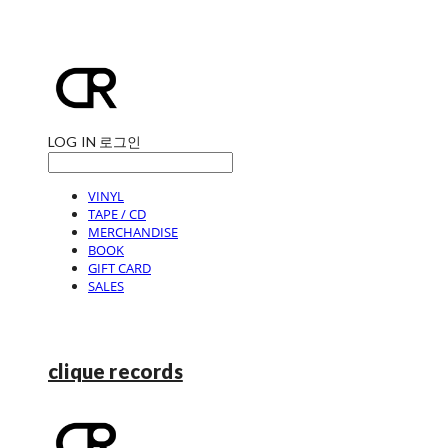
LOG IN
로그인
VINYL
TAPE / CD
MERCHANDISE
BOOK
GIFT CARD
SALES
clique records