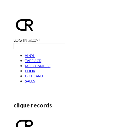
LOG IN
로그인
VINYL
TAPE / CD
MERCHANDISE
BOOK
GIFT CARD
SALES
clique records