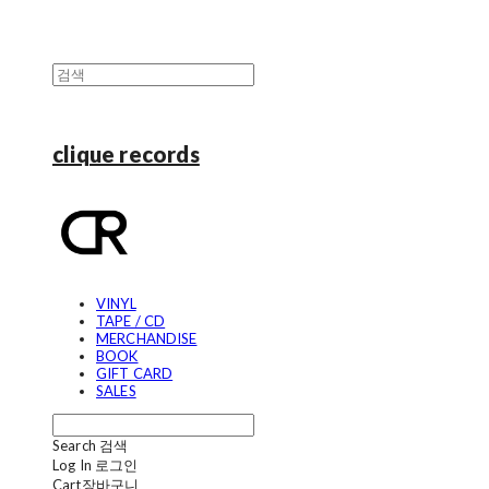
clique records
VINYL
TAPE / CD
MERCHANDISE
BOOK
GIFT CARD
SALES
Search
검색
Log In
로그인
Cart
장바구니