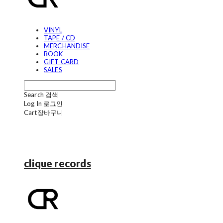
VINYL
TAPE / CD
MERCHANDISE
BOOK
GIFT CARD
SALES
Search
검색
Log In
로그인
Cart
장바구니
clique records