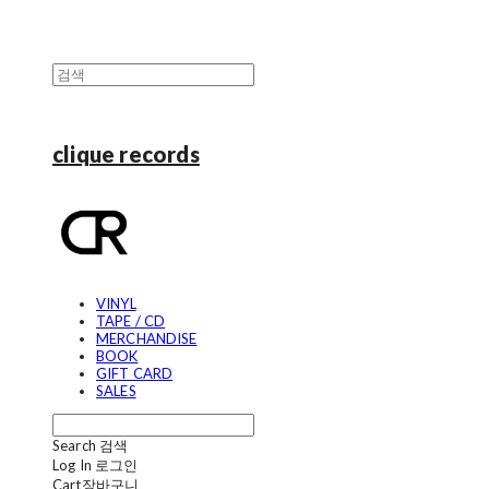
clique records
VINYL
TAPE / CD
MERCHANDISE
BOOK
GIFT CARD
SALES
Search
검색
Log In
로그인
Cart
장바구니