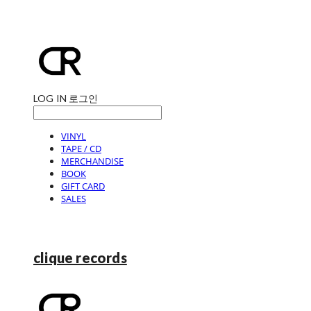
LOG IN
로그인
VINYL
TAPE / CD
MERCHANDISE
BOOK
GIFT CARD
SALES
clique records