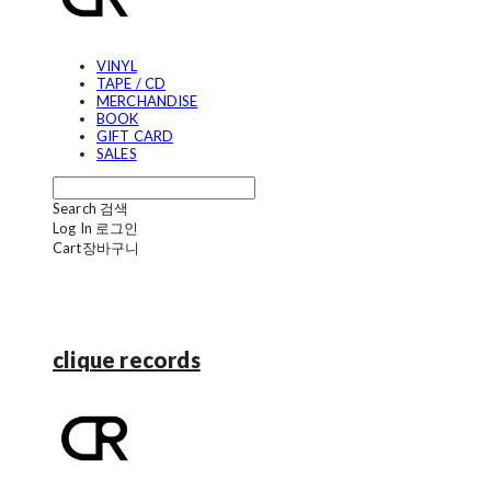
VINYL
TAPE / CD
MERCHANDISE
BOOK
GIFT CARD
SALES
Search
검색
Log In
로그인
Cart
장바구니
clique records