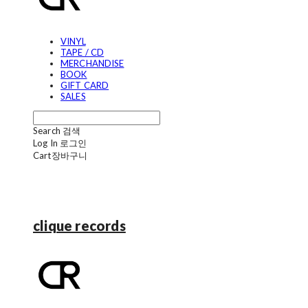
VINYL
TAPE / CD
MERCHANDISE
BOOK
GIFT CARD
SALES
Search
검색
Log In
로그인
Cart
장바구니
clique records