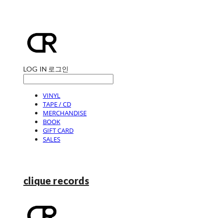
LOG IN
로그인
VINYL
TAPE / CD
MERCHANDISE
BOOK
GIFT CARD
SALES
clique records