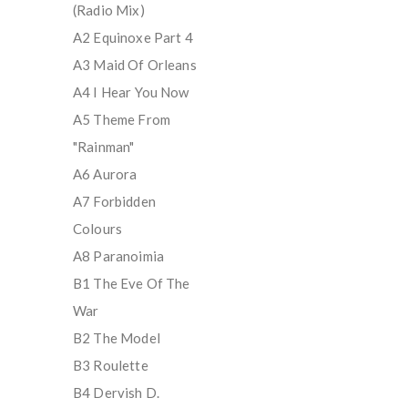
(Radio Mix)
A2 Equinoxe Part 4
A3 Maid Of Orleans
A4 I Hear You Now
A5 Theme From
"Rainman"
A6 Aurora
A7 Forbidden
Colours
A8 Paranoimia
B1 The Eve Of The
War
B2 The Model
B3 Roulette
B4 Dervish D.