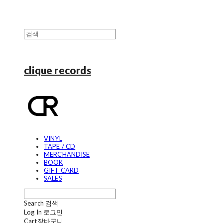
clique records
VINYL
TAPE / CD
MERCHANDISE
BOOK
GIFT CARD
SALES
Search
검색
Log In
로그인
Cart
장바구니