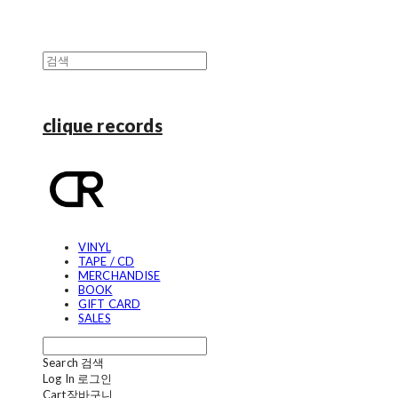
clique records
VINYL
TAPE / CD
MERCHANDISE
BOOK
GIFT CARD
SALES
Search
검색
Log In
로그인
Cart
장바구니