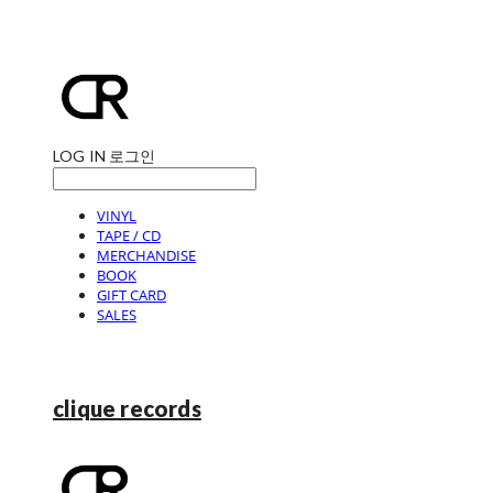
LOG IN
로그인
VINYL
TAPE / CD
MERCHANDISE
BOOK
GIFT CARD
SALES
clique records