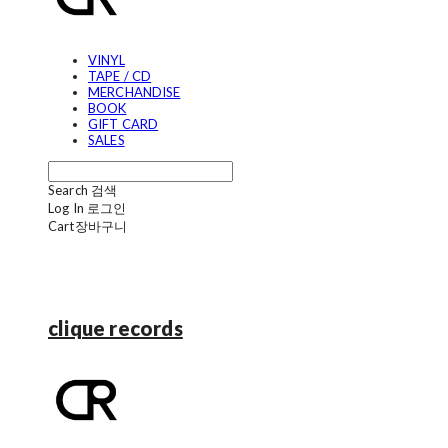
VINYL
TAPE / CD
MERCHANDISE
BOOK
GIFT CARD
SALES
Search
검색
Log In
로그인
Cart
장바구니
clique records