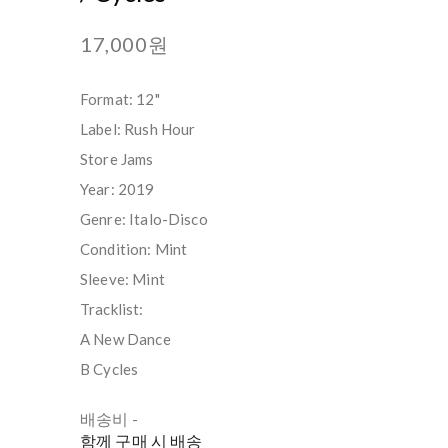
17,000원
Format: 12"
Label: Rush Hour
Store Jams
Year: 2019
Genre: Italo-Disco
Condition: Mint
Sleeve: Mint
Tracklist:
A New Dance
B Cycles
배송비
-
함께 구매 시 배송