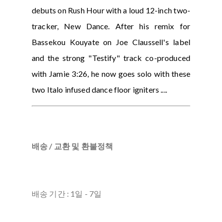
debuts on Rush Hour with a loud 12-inch two-
tracker, New Dance. After his remix for
Bassekou Kouyate on Joe Claussell's label
and the strong "Testify" track co-produced
with Jamie 3:26, he now goes solo with these
two Italo infused dance floor igniters ....
배송 / 교환 및 환불정책
배송 기간 : 1일 - 7일