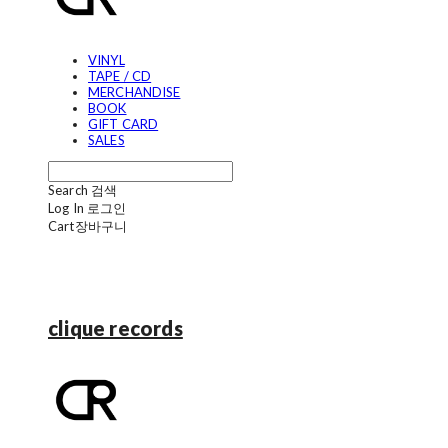
VINYL
TAPE / CD
MERCHANDISE
BOOK
GIFT CARD
SALES
Search
검색
Log In
로그인
Cart
장바구니
clique records