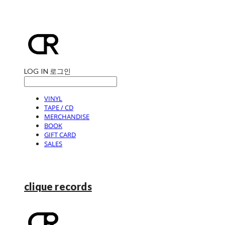
LOG IN
로그인
VINYL
TAPE / CD
MERCHANDISE
BOOK
GIFT CARD
SALES
clique records