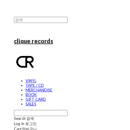
clique records
VINYL
TAPE / CD
MERCHANDISE
BOOK
GIFT CARD
SALES
Search
검색
Log In
로그인
Cart
장바구니