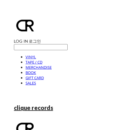
LOG IN
로그인
VINYL
TAPE / CD
MERCHANDISE
BOOK
GIFT CARD
SALES
clique records