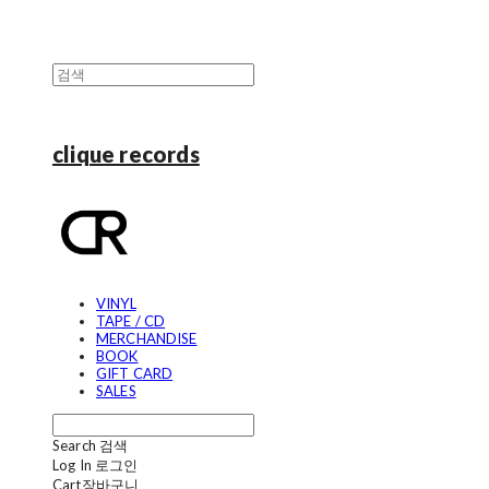
clique records
VINYL
TAPE / CD
MERCHANDISE
BOOK
GIFT CARD
SALES
Search
검색
Log In
로그인
Cart
장바구니