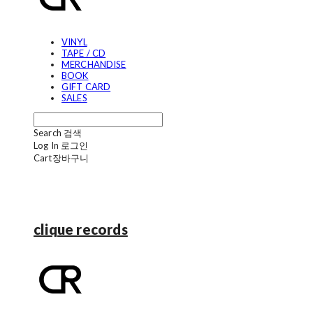
VINYL
TAPE / CD
MERCHANDISE
BOOK
GIFT CARD
SALES
Search
검색
Log In
로그인
Cart
장바구니
clique records