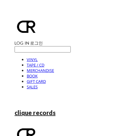
LOG IN
로그인
VINYL
TAPE / CD
MERCHANDISE
BOOK
GIFT CARD
SALES
clique records