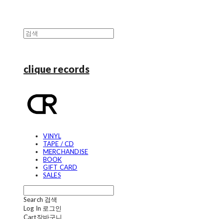
clique records
VINYL
TAPE / CD
MERCHANDISE
BOOK
GIFT CARD
SALES
Search
검색
Log In
로그인
Cart
장바구니