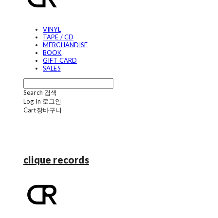
VINYL
TAPE / CD
MERCHANDISE
BOOK
GIFT CARD
SALES
Search
검색
Log In
로그인
Cart
장바구니
clique records