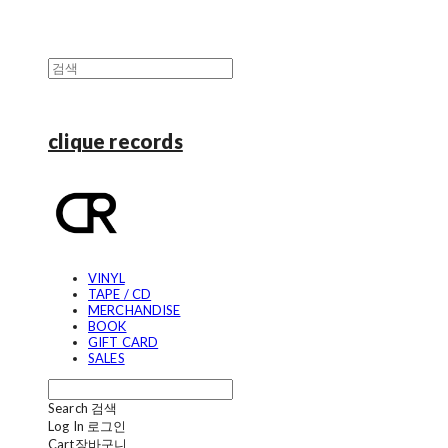
clique records
VINYL
TAPE / CD
MERCHANDISE
BOOK
GIFT CARD
SALES
Search
검색
Log In
로그인
Cart
장바구니