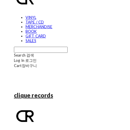
VINYL
TAPE / CD
MERCHANDISE
BOOK
GIFT CARD
SALES
Search
검색
Log In
로그인
Cart
장바구니
clique records