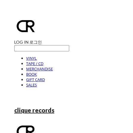
LOG IN
로그인
VINYL
TAPE / CD
MERCHANDISE
BOOK
GIFT CARD
SALES
clique records