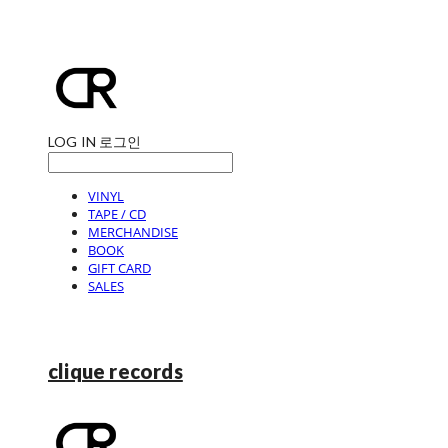
LOG IN
로그인
VINYL
TAPE / CD
MERCHANDISE
BOOK
GIFT CARD
SALES
clique records