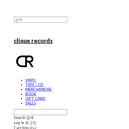
clique records
VINYL
TAPE / CD
MERCHANDISE
BOOK
GIFT CARD
SALES
Search
검색
Log In
로그인
Cart
장바구니