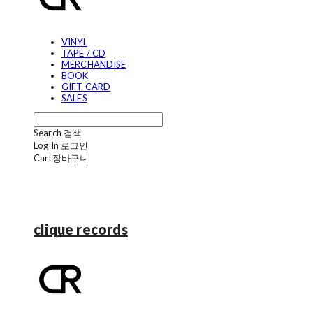
VINYL
TAPE / CD
MERCHANDISE
BOOK
GIFT CARD
SALES
Search
검색
Log In
로그인
Cart
장바구니
clique records