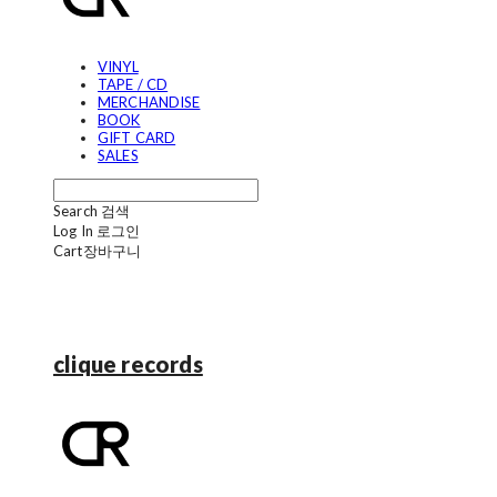
VINYL
TAPE / CD
MERCHANDISE
BOOK
GIFT CARD
SALES
Search
검색
Log In
로그인
Cart
장바구니
clique records