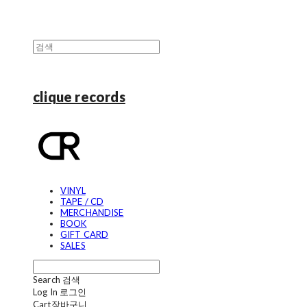
clique records
VINYL
TAPE / CD
MERCHANDISE
BOOK
GIFT CARD
SALES
Search
검색
Log In
로그인
Cart
장바구니