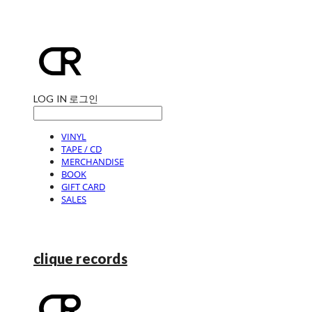
LOG IN
로그인
VINYL
TAPE / CD
MERCHANDISE
BOOK
GIFT CARD
SALES
clique records