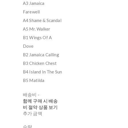
A3 Jamaica
Farewell
A4 Shame & Scandal
A5 Mr. Walker
B1 Wings Of A
Dove
B2 Jamaica Calling
B3 Chicken Chest
B4 Island In The Sun
B5 Matilda
배송비
-
함께 구매 시 배송
비 절약 상품 보기
추가 금액
수량