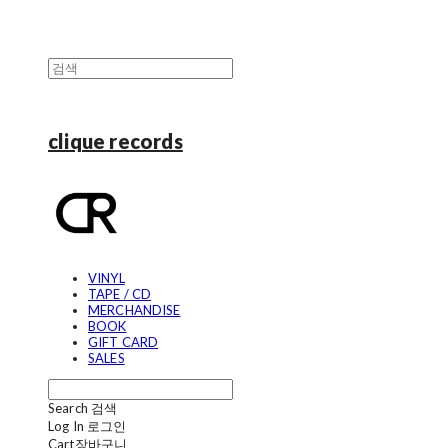
clique records
VINYL
TAPE / CD
MERCHANDISE
BOOK
GIFT CARD
SALES
Search
검색
Log In
로그인
Cart
장바구니