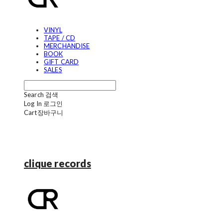
VINYL
TAPE / CD
MERCHANDISE
BOOK
GIFT CARD
SALES
Search
검색
Log In
로그인
Cart
장바구니
clique records