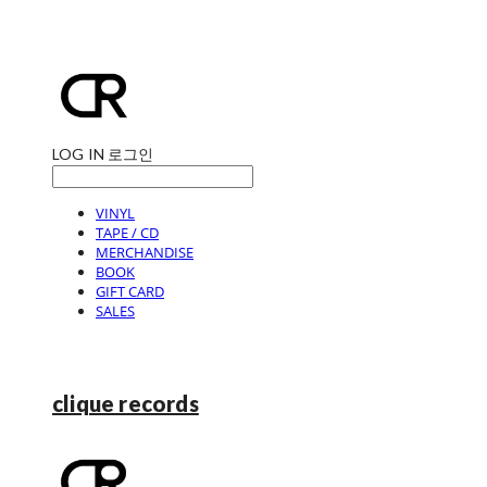
LOG IN
로그인
VINYL
TAPE / CD
MERCHANDISE
BOOK
GIFT CARD
SALES
clique records