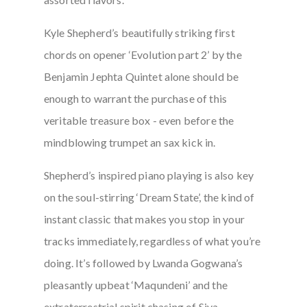
Kyle Shepherd’s beautifully striking first
chords on opener ‘Evolution part 2’ by the
Benjamin Jephta Quintet alone should be
enough to warrant the purchase of this
veritable treasure box - even before the
mindblowing trumpet an sax kick in.
Shepherd’s inspired piano playing is also key
on the soul-stirring ‘Dream State’, the kind of
instant classic that makes you stop in your
tracks immediately, regardless of what you’re
doing. It’s followed by Lwanda Gogwana’s
pleasantly upbeat ‘Maqundeni’ and the
extraterrestrial spirit chasing of Siya