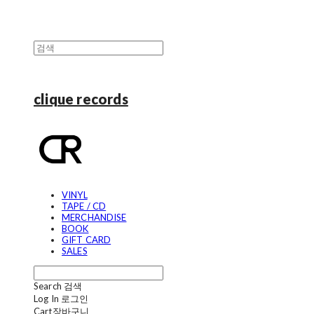
clique records
VINYL
TAPE / CD
MERCHANDISE
BOOK
GIFT CARD
SALES
Search
검색
Log In
로그인
Cart
장바구니