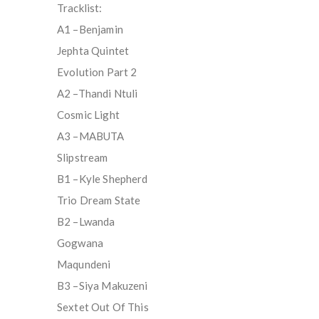
Tracklist:
A1 –Benjamin
Jephta Quintet
Evolution Part 2
A2 –Thandi Ntuli
Cosmic Light
A3 –MABUTA
Slipstream
B1 –Kyle Shepherd
Trio Dream State
B2 –Lwanda
Gogwana
Maqundeni
B3 –Siya Makuzeni
Sextet Out Of This