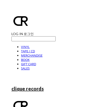
LOG IN
로그인
VINYL
TAPE / CD
MERCHANDISE
BOOK
GIFT CARD
SALES
clique records