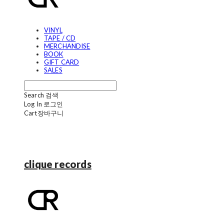
VINYL
TAPE / CD
MERCHANDISE
BOOK
GIFT CARD
SALES
Search
검색
Log In
로그인
Cart
장바구니
clique records