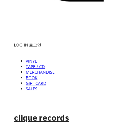
LOG IN
로그인
VINYL
TAPE / CD
MERCHANDISE
BOOK
GIFT CARD
SALES
clique records