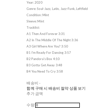
Year: 2020
Genre: Soul-Jazz, Latin, Jazz-Funk, Leftfield
Condition: Mint
Sleeve: Mint
Tracklist:
A1 Then And Forever 3:31
A2 In The Middle Of The Night 3:36
A3 Girl Where Are You? 3:50
B1 I'm Ready For Dancing 3:57
B2 Pandora's Box 4:10
B3 Gotta Get Away 3:48
B4 You Need To Cry 3:58
배송비
-
함께 구매 시 배송비 절약 상품 보기
추가 금액
수량