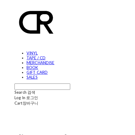
VINYL
TAPE / CD
MERCHANDISE
BOOK
GIFT CARD
SALES
Search
검색
Log In
로그인
Cart
장바구니