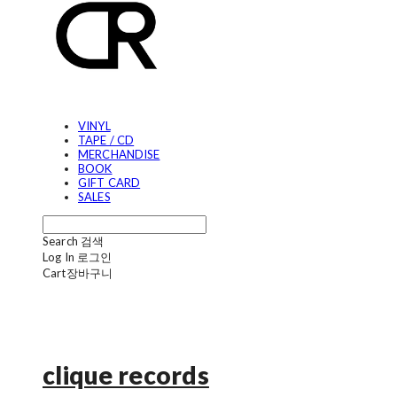
VINYL
TAPE / CD
MERCHANDISE
BOOK
GIFT CARD
SALES
Search
검색
Log In
로그인
Cart
장바구니
clique records