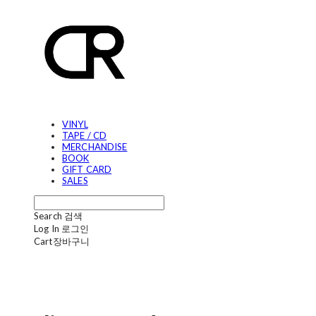
VINYL
TAPE / CD
MERCHANDISE
BOOK
GIFT CARD
SALES
Search
검색
Log In
로그인
Cart
장바구니