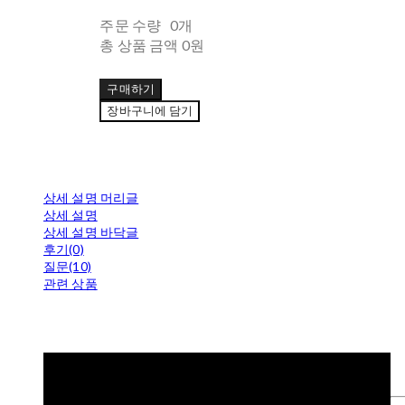
주문 수량
0개
총 상품 금액
0원
구매하기
장바구니에 담기
상세 설명 머리글
상세 설명
상세 설명 바닥글
후기(0)
질문(10)
관련 상품