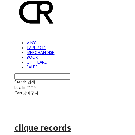
VINYL
TAPE / CD
MERCHANDISE
BOOK
GIFT CARD
SALES
Search
검색
Log In
로그인
Cart
장바구니
clique records