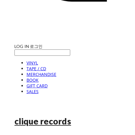
LOG IN
로그인
VINYL
TAPE / CD
MERCHANDISE
BOOK
GIFT CARD
SALES
clique records