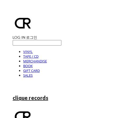
LOG IN
로그인
VINYL
TAPE / CD
MERCHANDISE
BOOK
GIFT CARD
SALES
clique records