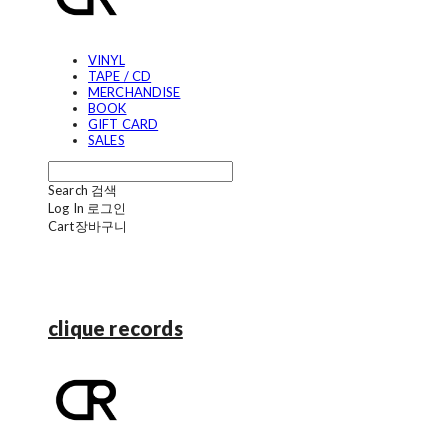
VINYL
TAPE / CD
MERCHANDISE
BOOK
GIFT CARD
SALES
Search
검색
Log In
로그인
Cart
장바구니
clique records