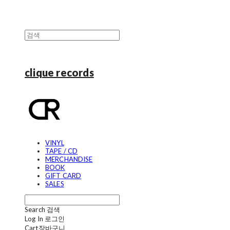
clique records
VINYL
TAPE / CD
MERCHANDISE
BOOK
GIFT CARD
SALES
Search
검색
Log In
로그인
Cart
장바구니