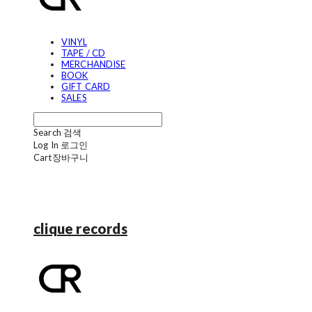
VINYL
TAPE / CD
MERCHANDISE
BOOK
GIFT CARD
SALES
Search
검색
Log In
로그인
Cart
장바구니
clique records