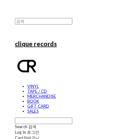
clique records
VINYL
TAPE / CD
MERCHANDISE
BOOK
GIFT CARD
SALES
Search
검색
Log In
로그인
Cart
장바구니