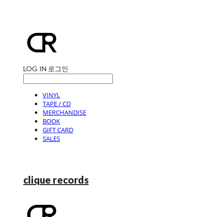
LOG IN
로그인
VINYL
TAPE / CD
MERCHANDISE
BOOK
GIFT CARD
SALES
clique records