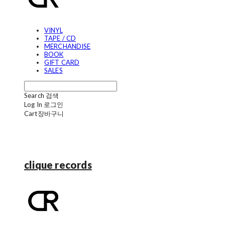
VINYL
TAPE / CD
MERCHANDISE
BOOK
GIFT CARD
SALES
Search
검색
Log In
로그인
Cart
장바구니
clique records