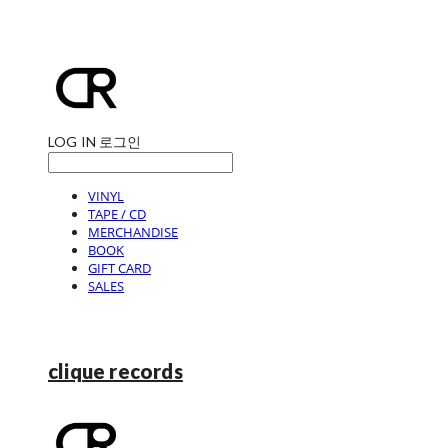
LOG IN
로그인
VINYL
TAPE / CD
MERCHANDISE
BOOK
GIFT CARD
SALES
clique records