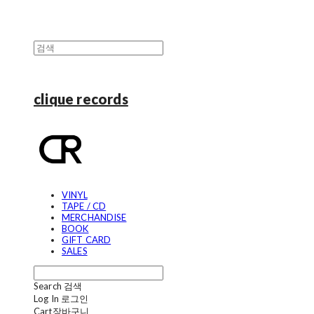
clique records
VINYL
TAPE / CD
MERCHANDISE
BOOK
GIFT CARD
SALES
Search
검색
Log In
로그인
Cart
장바구니