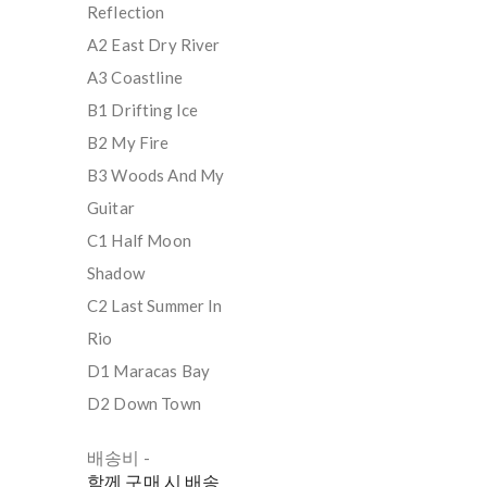
Reflection
A2 East Dry River
A3 Coastline
B1 Drifting Ice
B2 My Fire
B3 Woods And My
Guitar
C1 Half Moon
Shadow
C2 Last Summer In
Rio
D1 Maracas Bay
D2 Down Town
배송비
-
함께 구매 시 배송