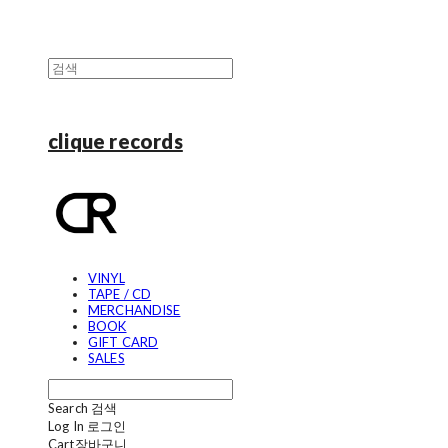
clique records
VINYL
TAPE / CD
MERCHANDISE
BOOK
GIFT CARD
SALES
Search
검색
Log In
로그인
Cart
장바구니