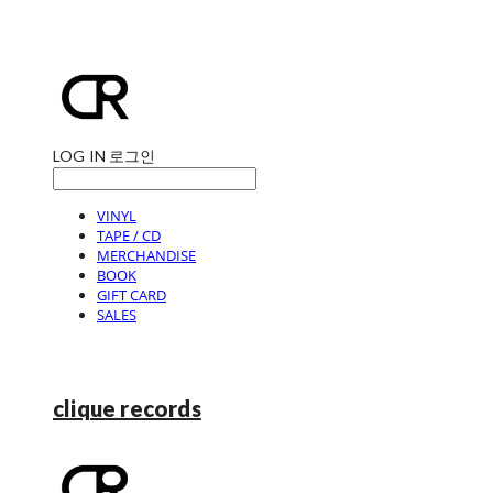
LOG IN
로그인
VINYL
TAPE / CD
MERCHANDISE
BOOK
GIFT CARD
SALES
clique records