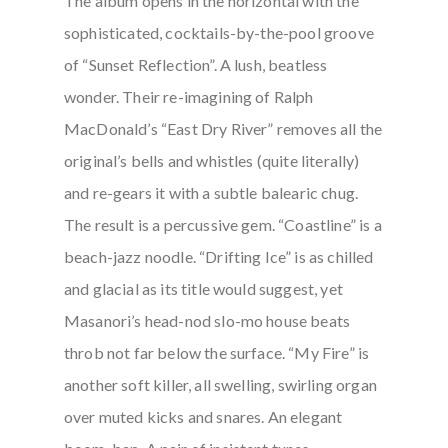
The album opens in the horizontal with the
sophisticated, cocktails-by-the-pool groove
of “Sunset Reflection”. A lush, beatless
wonder. Their re-imagining of Ralph
MacDonald’s “East Dry River” removes all the
original’s bells and whistles (quite literally)
and re-gears it with a subtle balearic chug.
The result is a percussive gem. “Coastline” is a
beach-jazz noodle. “Drifting Ice” is as chilled
and glacial as its title would suggest, yet
Masanori’s head-nod slo-mo house beats
throb not far below the surface. “My Fire” is
another soft killer, all swelling, swirling organ
over muted kicks and snares. An elegant