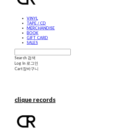
VINYL
TAPE / CD
MERCHANDISE
BOOK
GIFT CARD
SALES
Search
검색
Log In
로그인
Cart
장바구니
clique records