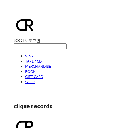
LOG IN
로그인
VINYL
TAPE / CD
MERCHANDISE
BOOK
GIFT CARD
SALES
clique records