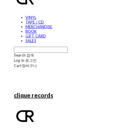
VINYL
TAPE / CD
MERCHANDISE
BOOK
GIFT CARD
SALES
Search
검색
Log In
로그인
Cart
장바구니
clique records