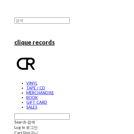
clique records
VINYL
TAPE / CD
MERCHANDISE
BOOK
GIFT CARD
SALES
Search
검색
Log In
로그인
Cart
장바구니