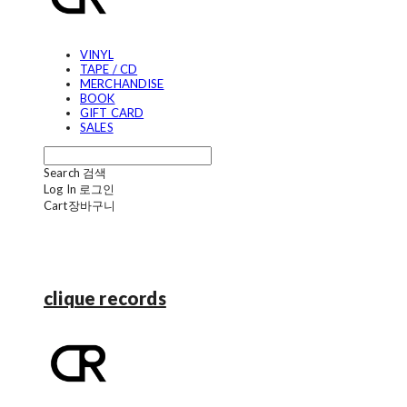
VINYL
TAPE / CD
MERCHANDISE
BOOK
GIFT CARD
SALES
Search
검색
Log In
로그인
Cart
장바구니
clique records