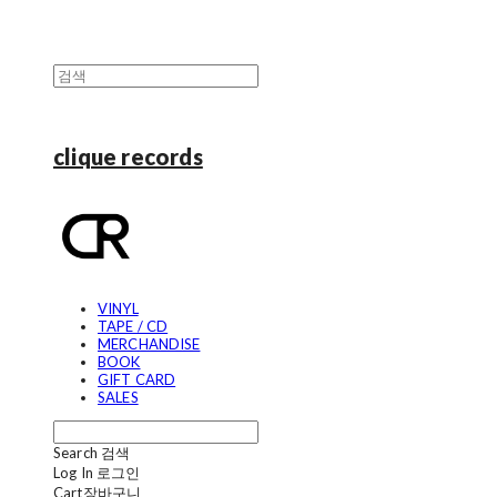
clique records
VINYL
TAPE / CD
MERCHANDISE
BOOK
GIFT CARD
SALES
Search
검색
Log In
로그인
Cart
장바구니