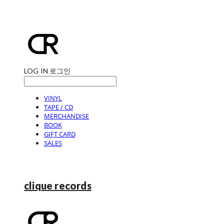
LOG IN
로그인
VINYL
TAPE / CD
MERCHANDISE
BOOK
GIFT CARD
SALES
clique records