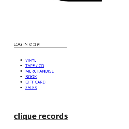
LOG IN
로그인
VINYL
TAPE / CD
MERCHANDISE
BOOK
GIFT CARD
SALES
clique records