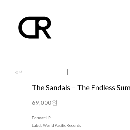
The Sandals ‎– The Endless Su
69,000원
Format: LP
Label: World Pacific Records