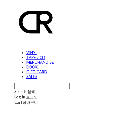
VINYL
TAPE / CD
MERCHANDISE
BOOK
GIFT CARD
SALES
Search
검색
Log In
로그인
Cart
장바구니