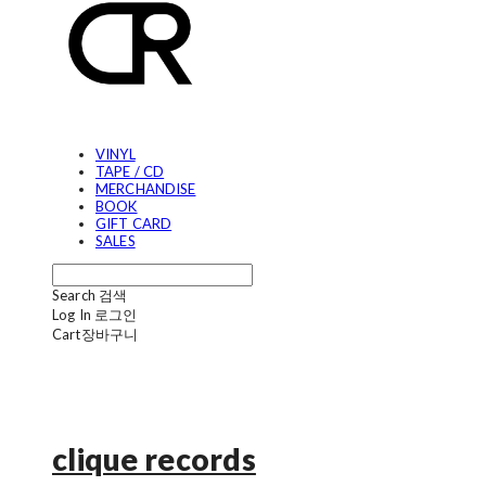
VINYL
TAPE / CD
MERCHANDISE
BOOK
GIFT CARD
SALES
Search
검색
Log In
로그인
Cart
장바구니
clique records