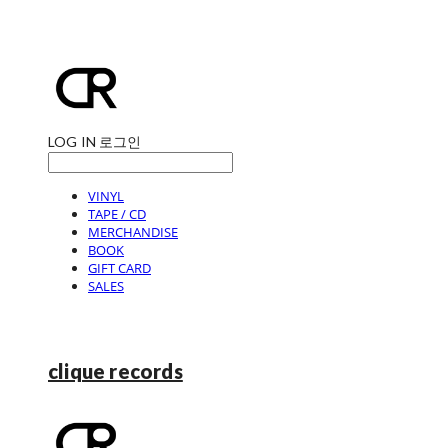
LOG IN
로그인
VINYL
TAPE / CD
MERCHANDISE
BOOK
GIFT CARD
SALES
clique records