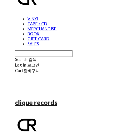
VINYL
TAPE / CD
MERCHANDISE
BOOK
GIFT CARD
SALES
Search
검색
Log In
로그인
Cart
장바구니
clique records