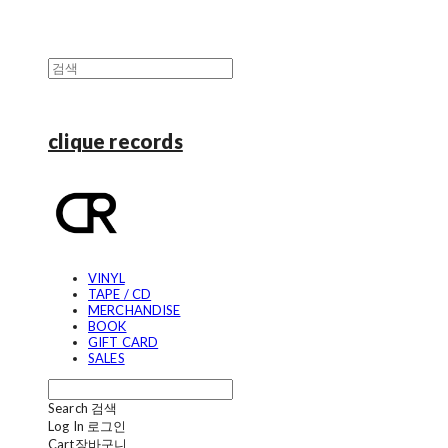
clique records
VINYL
TAPE / CD
MERCHANDISE
BOOK
GIFT CARD
SALES
Search
검색
Log In
로그인
Cart
장바구니