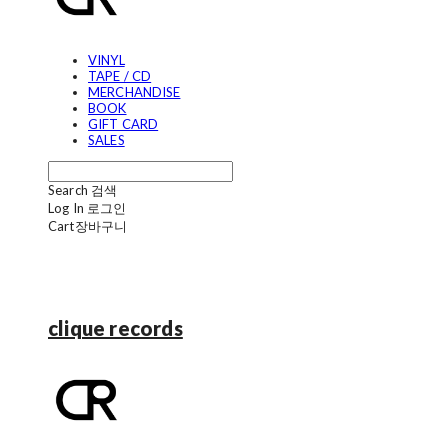
VINYL
TAPE / CD
MERCHANDISE
BOOK
GIFT CARD
SALES
Search
검색
Log In
로그인
Cart
장바구니
clique records