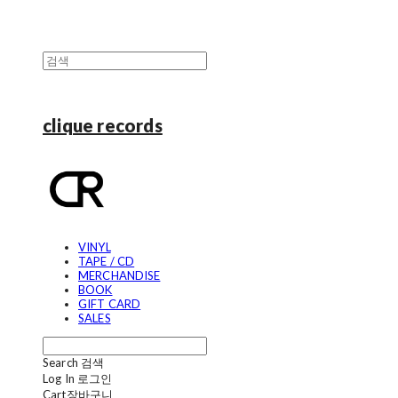
clique records
VINYL
TAPE / CD
MERCHANDISE
BOOK
GIFT CARD
SALES
Search
검색
Log In
로그인
Cart
장바구니