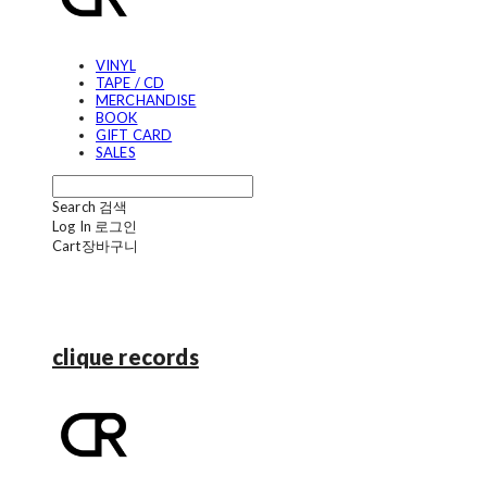
VINYL
TAPE / CD
MERCHANDISE
BOOK
GIFT CARD
SALES
Search
검색
Log In
로그인
Cart
장바구니
clique records