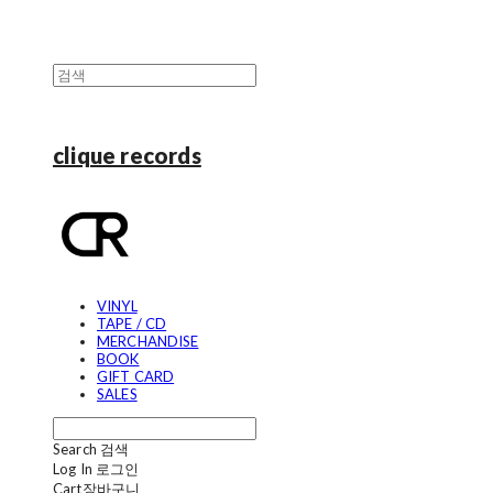
clique records
VINYL
TAPE / CD
MERCHANDISE
BOOK
GIFT CARD
SALES
Search
검색
Log In
로그인
Cart
장바구니