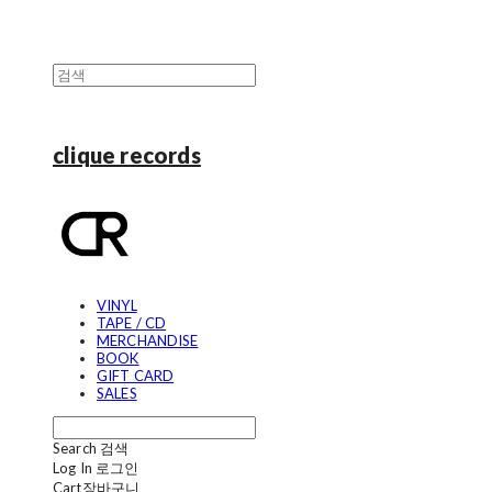
clique records
VINYL
TAPE / CD
MERCHANDISE
BOOK
GIFT CARD
SALES
Search
검색
Log In
로그인
Cart
장바구니