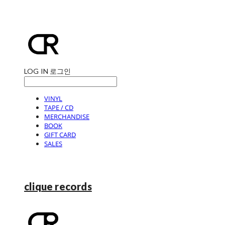
LOG IN
로그인
VINYL
TAPE / CD
MERCHANDISE
BOOK
GIFT CARD
SALES
clique records