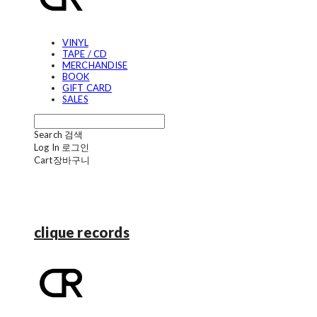
VINYL
TAPE / CD
MERCHANDISE
BOOK
GIFT CARD
SALES
Search
검색
Log In
로그인
Cart
장바구니
clique records