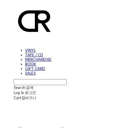
VINYL
TAPE / CD
MERCHANDISE
BOOK
GIFT CARD
SALES
Search
검색
Log In
로그인
Cart
장바구니