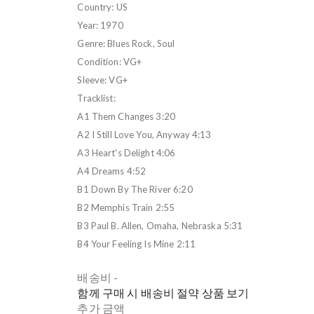
Country: US
Year: 1970
Genre: Blues Rock, Soul
Condition: VG+
Sleeve: VG+
Tracklist:
A1 Them Changes 3:20
A2 I Still Love You, Anyway 4:13
A3 Heart's Delight 4:06
A4 Dreams 4:52
B1 Down By The River 6:20
B2 Memphis Train 2:55
B3 Paul B. Allen, Omaha, Nebraska 5:31
B4 Your Feeling Is Mine 2:11
배송비
-
함께 구매 시 배송비 절약 상품 보기
추가 금액