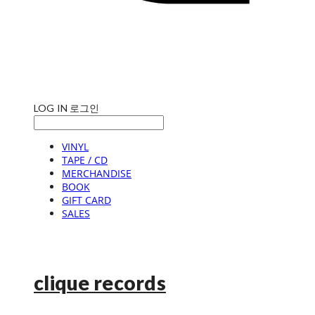
LOG IN
로그인
VINYL
TAPE / CD
MERCHANDISE
BOOK
GIFT CARD
SALES
clique records