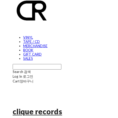
VINYL
TAPE / CD
MERCHANDISE
BOOK
GIFT CARD
SALES
Search
검색
Log In
로그인
Cart
장바구니
clique records