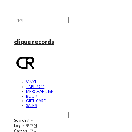
clique records
VINYL
TAPE / CD
MERCHANDISE
BOOK
GIFT CARD
SALES
Search
검색
Log In
로그인
Cart
장바구니