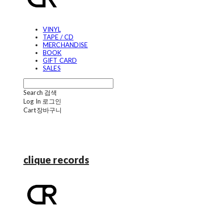
VINYL
TAPE / CD
MERCHANDISE
BOOK
GIFT CARD
SALES
Search
검색
Log In
로그인
Cart
장바구니
clique records