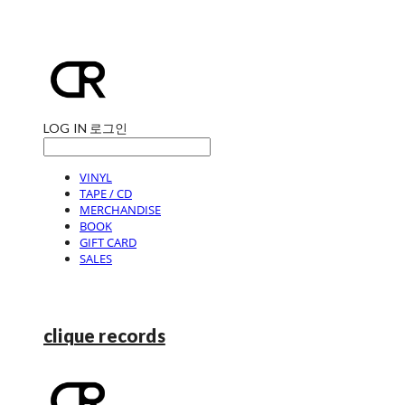
LOG IN
로그인
VINYL
TAPE / CD
MERCHANDISE
BOOK
GIFT CARD
SALES
clique records