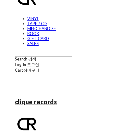
VINYL
TAPE / CD
MERCHANDISE
BOOK
GIFT CARD
SALES
Search
검색
Log In
로그인
Cart
장바구니
clique records