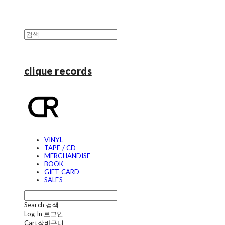
clique records
VINYL
TAPE / CD
MERCHANDISE
BOOK
GIFT CARD
SALES
Search
검색
Log In
로그인
Cart
장바구니