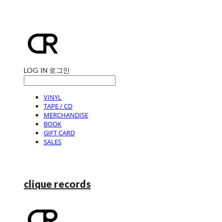
LOG IN
로그인
VINYL
TAPE / CD
MERCHANDISE
BOOK
GIFT CARD
SALES
clique records