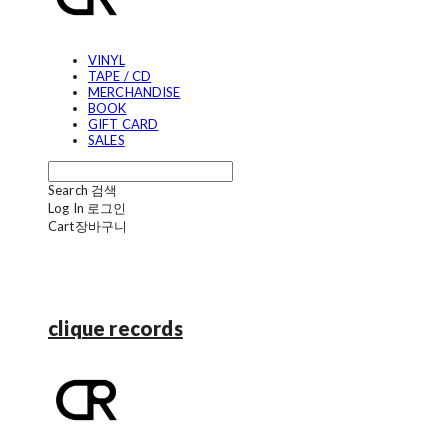
VINYL
TAPE / CD
MERCHANDISE
BOOK
GIFT CARD
SALES
Search
검색
Log In
로그인
Cart
장바구니
clique records