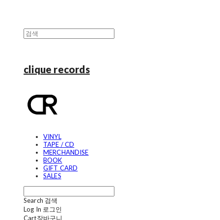
clique records
VINYL
TAPE / CD
MERCHANDISE
BOOK
GIFT CARD
SALES
Search
검색
Log In
로그인
Cart
장바구니