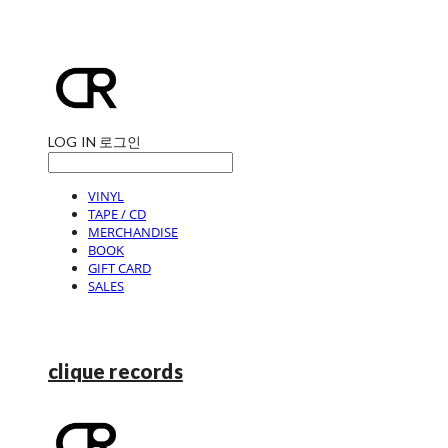
LOG IN
로그인
VINYL
TAPE / CD
MERCHANDISE
BOOK
GIFT CARD
SALES
clique records